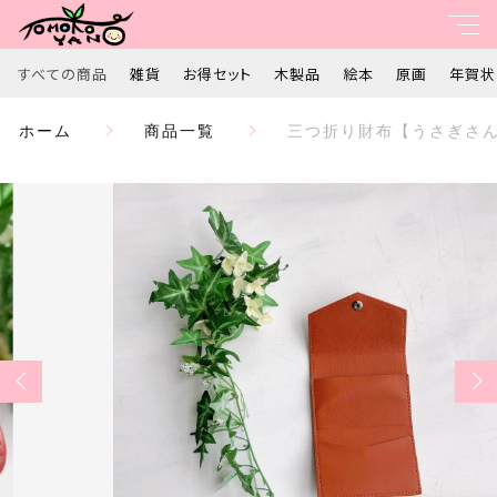
カートに商品を追加しました
すべての商品
雑貨
お得セット
木製品
絵本
原画
年賀状
親カテゴリ
ホーム
商品一覧
三つ折り財布【うさぎさん
三つ折り財布【うさぎさんとくまさん】 ギフト
すべて
歓迎 送別 プレゼント 母の日
数量
子カテゴリ
雑貨
￥3,980
（税込）
お得セット
価格帯
木製品
～
ショッピングを続ける
絵本
並び順
カートを確認する
原画