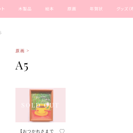
ット
木製品
絵本
原画
年賀状
グッズ（
5
原画 >
A5
【おつかれさまで