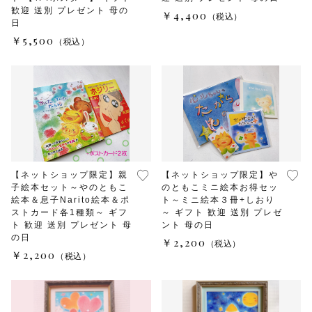
歓迎 送別 プレゼント 母の
￥4,400
（税込）
日
￥5,500
（税込）
【ネットショップ限定】親
【ネットショップ限定】や
子絵本セット～やのともこ
のともこミニ絵本お得セッ
絵本＆息子Narito絵本＆ポ
ト～ミニ絵本３冊+しおり
ストカード各1種類～ ギフ
～ ギフト 歓迎 送別 プレゼ
ト 歓迎 送別 プレゼント 母
ント 母の日
の日
￥2,200
（税込）
￥2,200
（税込）