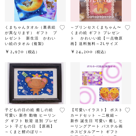
くまちゃんタオル（裏表絵
～プリンセスくまちゃん〜
が異なります） ギフト プ
くまの絵 ギフト プレゼン
レゼント 新生活 かわい
ト かわいい絵【一点物原
い絵のタオル (複製)
画】送料無料～2Lサイズ
￥2,970
￥24,200
（税込）
（税込）
子どもの日の絵 癒しの絵
【可愛いイラスト】 ポスト
可愛い 新作 動物 ヒーリン
カードセット ～二枚組～
グ ギフト 歓迎 送別 プレゼ
新作 誕生日 可愛い 癒し ヒ
ント 子どもの日 【原画】
ーリングアート パステル画
～くまと鯉のぼり～
ホスピタルアート ギフト