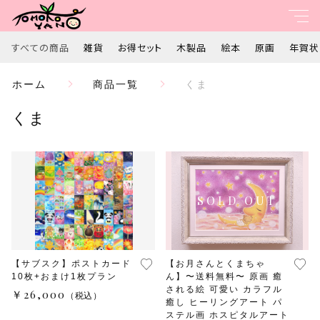
すべての商品
雑貨
お得セット
木製品
絵本
原画
年賀状
親カテゴリ
ホーム
商品一覧
くま
すべて
くま
子カテゴリ
雑貨
お得セット
価格帯
木製品
～
絵本
【サブスク】ポストカード
【お月さんとくまちゃ
並び順
10枚+おまけ1枚プラン
ん】〜送料無料〜 原画 癒
される絵 可愛い カラフル
￥26,000
（税込）
原画
癒し ヒーリングアート パ
ステル画 ホスピタルアート