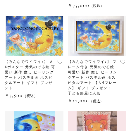
￥77,000
（税込）
年賀状
その他
在庫あり
セール
グッズ（布もの）
講演会
ワークショップ
【みんなでワイワイ♪】 Ａ
【みんなでワイワイ♪】 フ
4ポスター 元気のでる絵 可
レーム付き 元気のでる絵
愛い 新作 癒し ヒーリング
可愛い 新作 癒し ヒーリン
アート パステル画 ホスピ
グアート パステル画 ホス
タルアート ギフト プレゼ
ピタルアート 【Ａ4フレー
ント
ム】 ギフト プレゼント
子ども部屋に人気
￥5,500
（税込）
￥11,000
（税込）