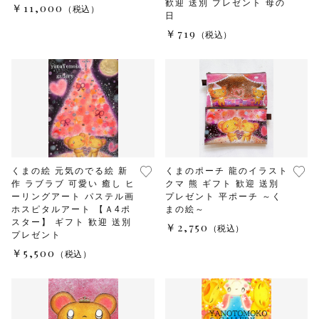
歓迎 送別 プレゼント 母の
￥11,000
（税込）
日
￥719
（税込）
くまの絵 元気のでる絵 新
くまのポーチ 龍のイラスト
作 ラブラブ 可愛い 癒し ヒ
クマ 熊 ギフト 歓迎 送別
ーリングアート パステル画
プレゼント 平ポーチ ～く
ホスピタルアート 【Ａ4ポ
まの絵～
スター】 ギフト 歓迎 送別
￥2,750
（税込）
プレゼント
￥5,500
（税込）