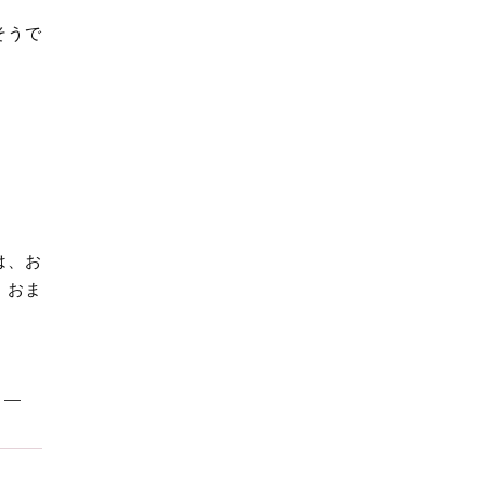
し
そうで
優
し
い
ヒ
ー
リ
ン
グ
ア
ー
は、お
ト
。おま
個