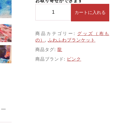
お取り寄せができます
価格帯
ブ
カートに入れる
ラ
する
～
ン
ケ
商品カテゴリー:
グッズ（布も
ッ
の）
,
ふわふわブランケット
並び順
ト
【
商品タグ:
龍
新
商品ブランド:
ピンク
し
い
時
その他
代
の
在庫あり
セール
始
ま
り
龍
】
龍