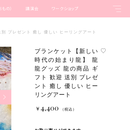
布もの）
講演会
ワークショップ
送別 プレゼント 癒し 優しい ヒーリングアート
ブランケット【新しい
時代の始まり龍】 龍
親カテゴリ
龍グッズ 龍の商品 ギ
フト 歓迎 送別 プレゼ
レゼント 癒し 優しい ヒーリ
￥4,400
ント 癒し 優しい ヒー
（税
込）
リングアート
子カテゴリ
4,400
￥
（税込）