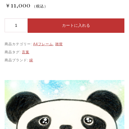
11,000
￥
（税込）
詩
カートに入れる
の
絵
言
商品カテゴリー:
A4フレーム
,
雑貨
葉
癒
商品タグ:
言葉
し
商品ブランド:
緑
ホ
ス
ピ
タ
ル
ア
ー
ト
ヒ
ー
リ
ン
グ