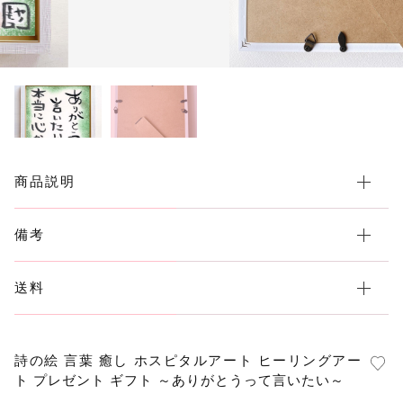
年賀状
その他
在庫あり
セール
グッズ（布もの）
講演会
ワークショップ
商品説明
備考
送料
詩の絵 言葉 癒し ホスピタルアート ヒーリングアー
ト プレゼント ギフト ～ありがとうって言いたい～