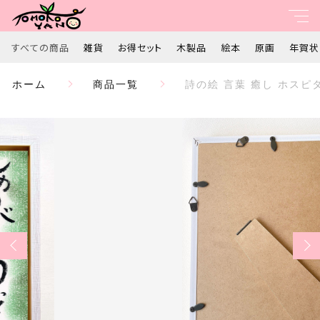
カートに商品を追加しました
すべての商品
雑貨
お得セット
木製品
絵本
原画
年賀状
親カテゴリ
ホーム
商品一覧
詩の絵 言葉 癒し ホス
詩の絵 言葉 癒し ホスピタルアート ヒーリングアー
すべて
ト プレゼント ギフト ～ありがとうって言いたい～
数量
子カテゴリ
雑貨
￥11,000
（税込）
お得セット
価格帯
木製品
ショッピングを続ける
～
絵本
並び順
カートを確認する
原画