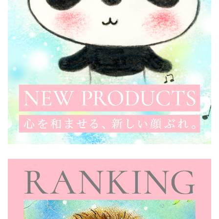
ア
ー
ト
プ
レ
ゼ
ン
ト
ギ
フ
ト
～
あ
り
が
と
う
っ
て
言
い
た
い