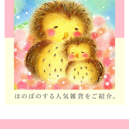
Ａ
4
フ
レ
ー
ム
】
ギ
フ
ト
～
み
ん
な
と
一
緒
～
プ
レ
ゼ
ン
ト
個