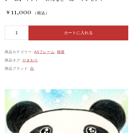
11,000
￥
（税込）
ひ
カートに入れる
ま
わ
り
商品カテゴリー:
A4フレーム
,
雑貨
の
絵
商品タグ:
ひまわり
元
商品ブランド:
白
気
の
で
る
絵
可
愛
い
向
日
葵
癒