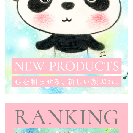
し
ヒ
ー
リ
ン
グ
ア
ー
ト
パ
ス
テ
ル
画
ホ
ス
ピ
タ
ル
ア
ー
ト
【