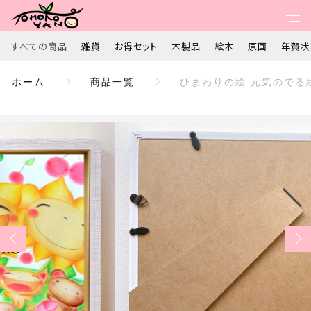
カートに商品を追加しました
すべての商品
雑貨
お得セット
木製品
絵本
原画
年賀状
親カテゴリ
ホーム
商品一覧
ひまわりの絵 元気のでる絵
ひまわりの絵 元気のでる絵 可愛い 向日葵 癒し ヒー
すべて
リングアート パステル画 ホスピタルアート 【Ａ4フレ
ーム】 ギフト ～みんなと一緒～ プレゼント
数量
子カテゴリ
雑貨
￥11,000
（税込）
お得セット
価格帯
木製品
～
ショッピングを続ける
絵本
並び順
原画
カートを確認する