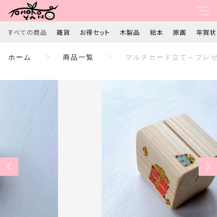
カートに商品を追加しました
すべての商品
雑貨
お得セット
木製品
絵本
原画
年賀状
親カテゴリ
ホーム
商品一覧
マルチカード立て～プレゼ
マルチカード立て～プレゼント～ ギフト 歓迎 送
すべて
別 プレゼント 母の日
数量
子カテゴリ
雑貨
￥1,100
（税込）
お得セット
価格帯
木製品
～
ショッピングを続ける
絵本
並び順
原画
カートを確認する