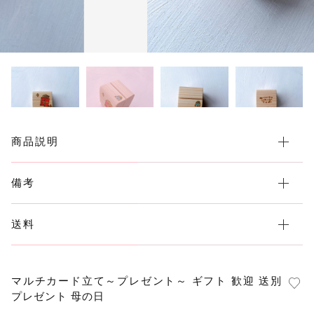
年賀状
その他
在庫あり
セール
グッズ（布もの）
講演会
ワークショップ
商品説明
備考
送料
マルチカード立て～プレゼント～ ギフト 歓迎 送別
プレゼント 母の日