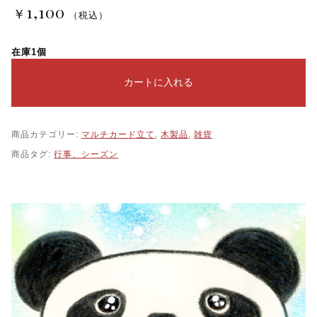
1,100
￥
（税込）
在庫1個
カートに入れる
商品カテゴリー:
マルチカード立て
,
木製品
,
雑貨
商品タグ:
行事、シーズン