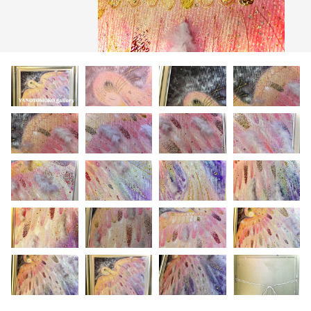
年賀状
その他
在庫あり
セール
グッズ（布もの）
講演会
ワークショップ