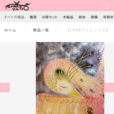
カートに商品を追加しました
すべての商品
雑貨
お得セット
木製品
絵本
原画
年賀状
親カテゴリ
ホーム
商品一覧
【LOVEフェニックス】
【LOVEフェニックス】 一点もの原画 鳳凰 愛
すべて
の絵 優しい絵 ヒーリングアート ピンク鳳凰
数量
子カテゴリ
雑貨
￥770,000
（税込）
お得セット
価格帯
木製品
ショッピングを続ける
～
絵本
並び順
カートを確認する
原画