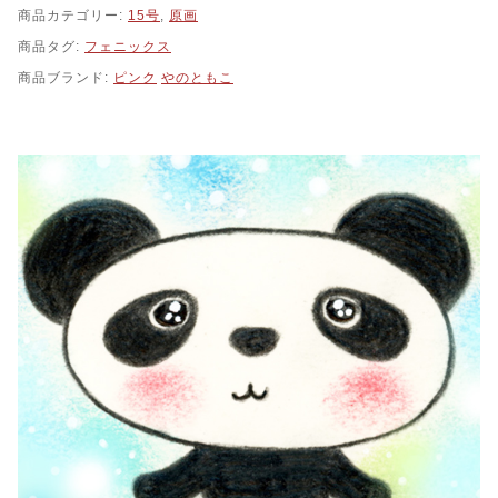
商品カテゴリー:
15号
,
原画
商品タグ:
フェニックス
商品ブランド:
ピンク
やのともこ