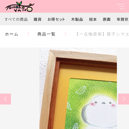
カートに商品を追加しました
すべての商品
雑貨
お得セット
木製品
絵本
原画
年賀状
親カテゴリ
ホーム
商品一覧
【一点物原画】親子シマ
【一点物原画】親子シマエナガの絵 ほんわかやさし
すべて
い絵 癒しの絵 ホスピタルアート 北海道の白い
鳥 パステル画 かわいい絵 こども部屋 リビン
グ 玄関
子カテゴリ
雑貨
数量
￥11,000
（税込）
お得セット
価格帯
木製品
～
ショッピングを続ける
絵本
並び順
原画
カートを確認する