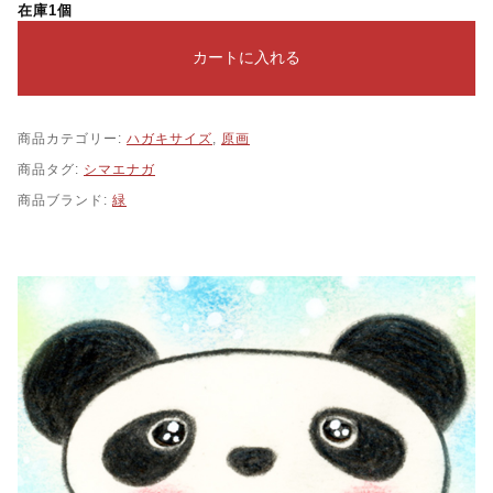
在庫1個
カートに入れる
商品カテゴリー:
ハガキサイズ
,
原画
商品タグ:
シマエナガ
商品ブランド:
緑