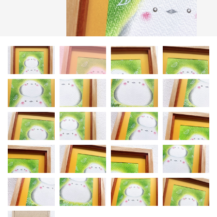
年賀状
その他
在庫あり
セール
グッズ（布もの）
講演会
ワークショップ