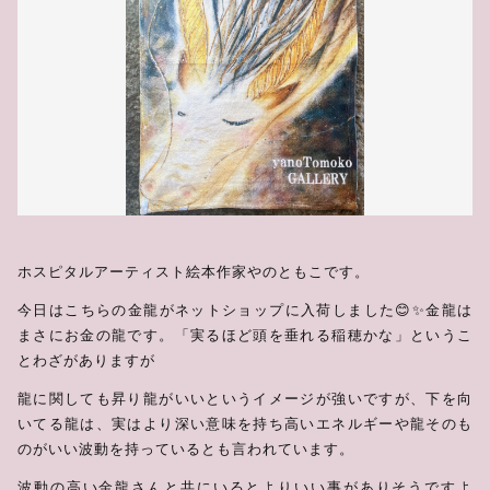
年賀状
その他
在庫あり
セール
グッズ（布もの）
講演会
ワークショップ
ホスピタルアーティスト絵本作家やのともこです。
今日はこちらの金龍がネットショップに入荷しました😊✨金龍は
まさにお金の龍です。「実るほど頭を垂れる稲穂かな」というこ
とわざがありますが
龍に関しても昇り龍がいいというイメージが強いですが、下を向
いてる龍は、実はより深い意味を持ち高いエネルギーや龍そのも
のがいい波動を持っているとも言われています。
波動の高い金龍さんと共にいるとよりいい事がありそうですよ