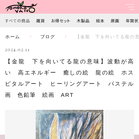
すべての商品
雑貨
お得セット
木製品
絵本
原画
年賀状
親カテゴリ
ホーム
ブログ
【金龍 下を向いてる龍の
すべて
2024.02.11
子カテゴリ
雑貨
【金龍 下を向いてる龍の意味】波動が高
い 高エネルギー 癒しの絵 龍の絵 ホス
お得セット
ピタルアート ヒーリングアート パステル
価格帯
画 色鉛筆 絵画 ART
木製品
～
絵本
並び順
原画