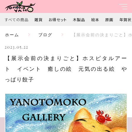
すべての商品
雑貨
お得セット
木製品
絵本
原画
年賀状
親カテゴリ
ホーム
ブログ
【展示会前の決まりごと】
すべて
2023.05.22
子カテゴリ
雑貨
【展示会前の決まりごと】ホスピタルアー
ト イベント 癒しの絵 元気の出る絵 や
お得セット
っぱり餃子
価格帯
木製品
～
絵本
並び順
原画