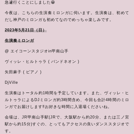
急遽行くことにしました😁
今夜は、こちらの生演奏ミロンガに伺います。生演奏は、初めて
だし神戸のミロンガも初めてなのでめっちゃ楽しみです。
2023年5月21日（日）
生演奏ミロンガ
@ エイコーンスタジオin甲南山手
ヴィッレ・ヒルトゥラ ( バンドネオン )
矢田麻子 ( ピアノ )
DjVille
生演奏はトータル約1時間を予定しています。また、ヴィッレ・ヒ
ルトゥラによるDJミロンガ約3時間含め、今回も合計4時間のミロ
ンガでお届けします‼️お好きな時間に入退場くださいね。
会場は、JR甲南山手駅(JRで、大阪駅から約20分、または三ノ宮
駅から約15分)すぐの、とってもアクセスの良いダンススタジオで
す。