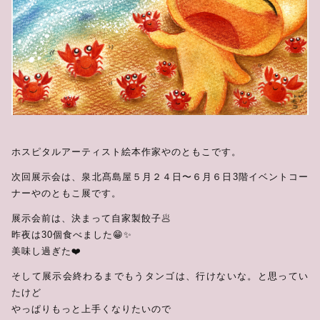
年賀状
その他
在庫あり
セール
グッズ（布もの）
講演会
ワークショップ
ホスピタルアーティスト絵本作家やのともこです。
次回展示会は、泉北髙島屋５月２４日〜６月６日3階イベントコー
ナーやのともこ展です。
展示会前は、決まって自家製餃子🥟
昨夜は30個食べました😁✨
美味し過ぎた❤️
そして展示会終わるまでもうタンゴは、行けないな。と思ってい
たけど
やっぱりもっと上手くなりたいので