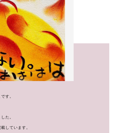
価格帯
～
並び順
その他
在庫あり
セール
こです。
ました。
記載しています。