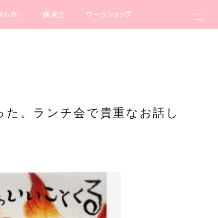
布もの）
講演会
ワークショップ
。
った。ランチ会で貴重なお話し
親カテゴリ
子カテゴリ