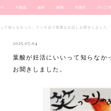
ット
木製品
絵本
原画
年賀状
グッズ（
いって知らなかった。ランチ会で貴重なお話しお聞きしました
2025.07.04
葉酸が妊活にいいって知らなか
お聞きしました。